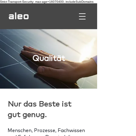
Strict-Transport-Security: max-age=16070400; includeSubDomains
Qualität
Nur das Beste ist
gut genug.
Menschen, Prozesse, Fachwissen